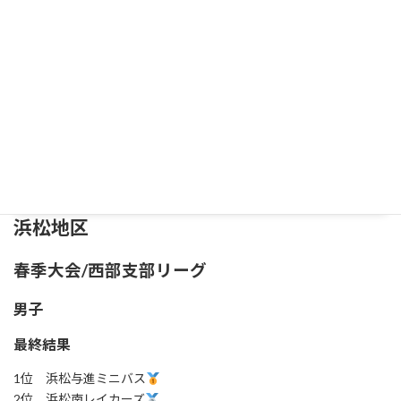
ミニバスネット(@minibas_net)がシェアした投稿
浜松地区
春季大会/西部支部リーグ
男子
最終結果
1位 浜松与進ミニバス
2位 浜松南レイカーズ