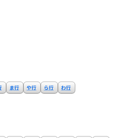
行
ま行
や行
ら行
わ行