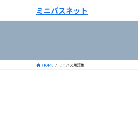
コ
ナ
ミニバスネット
ン
ビ
テ
ゲ
ン
ー
ツ
シ
へ
ョ
ス
ン
キ
に
ッ
移
HOME
ミニバス用語集
プ
動