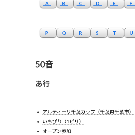
A
B
C
D
E
F
P
Q
R
S
T
50音
あ行
アルティーリ千葉カップ（千葉県千葉市）
いちぴり（1ピリ）
オープン参加