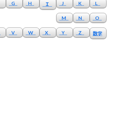
G
H
J
K
L
Ｉ
M
N
O
U
V
W
X
Y
Z
数字