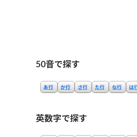
50音で探す
あ行
か行
さ行
た行
な行
は
英数字で探す