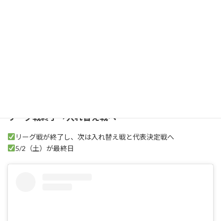
ミニバスネット(@minibas_net)がシェアした投稿
リーグ戦終了→入れ替え戦へ
リーグ戦が終了し、次は入れ替え戦と代表決定戦へ
5/2（土）が最終日